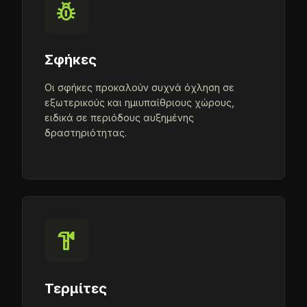
pest_control
Σφήκες
Οι σφήκες προκαλούν συχνά όχληση σε
εξωτερικούς και ημιυπαίθριους χώρους,
ειδικά σε περιόδους αυξημένης
δραστηριότητας.
hardware
Τερμίτες