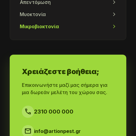
Απεντόμωση
arrow_forward_ios
Μυοκτονία
arrow_forward_ios
Μικροβιοκτονία
arrow_forward_ios
Χρειάζεστε βοήθεια;
Επικοινωνήστε μαζί μας σήμερα για
μια δωρεάν μελέτη του χώρου σας.
call
2310 000 000
mail
info@artionpest.gr