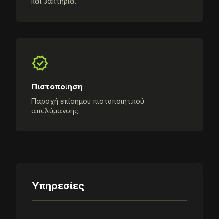
και βακτήρια.
verified
Πιστοποίηση
Παροχή επίσημου πιστοποιητικού
απολύμανσης.
Υπηρεσίες