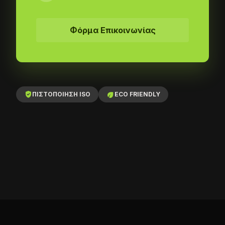
Φόρμα Επικοινωνίας
verified_user
eco
ΠΙΣΤΟΠΟΙΗΣΗ ISO
ECO FRIENDLY