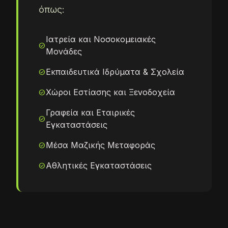
όπως:
Ιατρεία και Νοσοκομειακές
check_circle
Μονάδες
Εκπαιδευτικά Ιδρύματα & Σχολεία
check_circle
Χώροι Εστίασης και Ξενοδοχεία
check_circle
Γραφεία και Εταιρικές
check_circle
Εγκαταστάσεις
Μέσα Μαζικής Μεταφοράς
check_circle
Αθλητικές Εγκαταστάσεις
check_circle